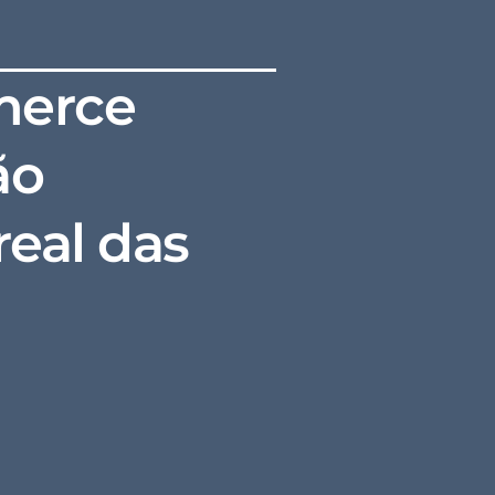
merce
ão
real das