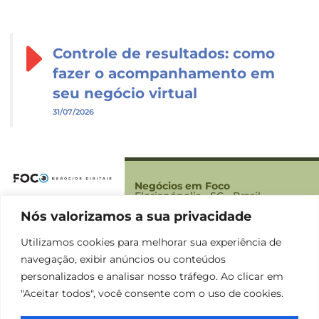
Controle de resultados: como
fazer o acompanhamento em
seu negócio virtual
31/07/2026
Negócios em Foco
Florianópolis - SC - Brasil
Nós valorizamos a sua privacidade
Foco
Sobre Nós
Utilizamos cookies para melhorar sua experiência de
Contato
navegação, exibir anúncios ou conteúdos
Termos
personalizados e analisar nosso tráfego. Ao clicar em
Política de Privacidade
"Aceitar todos", você consente com o uso de cookies.
Termos e condições