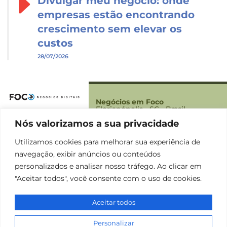
Divulgar meu negócio: onde
empresas estão encontrando
crescimento sem elevar os
custos
28/07/2026
Negócios em Foco
Florianópolis - SC - Brasil
Nós valorizamos a sua privacidade
Foco
Sobre Nós
Utilizamos cookies para melhorar sua experiência de
Contato
navegação, exibir anúncios ou conteúdos
Termos
personalizados e analisar nosso tráfego. Ao clicar em
Política de Privacidade
"Aceitar todos", você consente com o uso de cookies.
Termos e condições
Aceitar todos
Negócios em Foco | Copyright © 2025 |
Personalizar
Todos os direitos reservado.