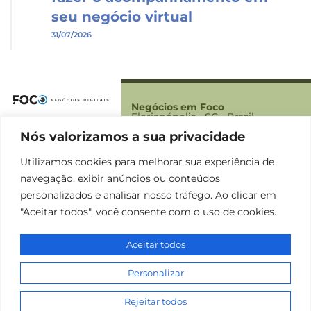
seu negócio virtual
31/07/2026
Negócios em Foco
Florianópolis - SC - Brasil
Nós valorizamos a sua privacidade
Foco
Sobre Nós
Utilizamos cookies para melhorar sua experiência de
Contato
navegação, exibir anúncios ou conteúdos
Termos
personalizados e analisar nosso tráfego. Ao clicar em
Política de Privacidade
"Aceitar todos", você consente com o uso de cookies.
Termos e condições
Aceitar todos
Negócios em Foco | Copyright © 2025 |
Personalizar
Todos os direitos reservado.
Desenvolvido por
+
Rejeitar todos