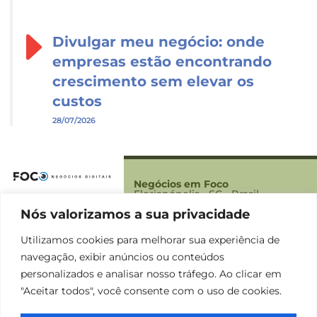
Divulgar meu negócio: onde
empresas estão encontrando
crescimento sem elevar os
custos
28/07/2026
Negócios em Foco
Florianópolis - SC - Brasil
Nós valorizamos a sua privacidade
Foco
Sobre Nós
Utilizamos cookies para melhorar sua experiência de
Contato
navegação, exibir anúncios ou conteúdos
Termos
personalizados e analisar nosso tráfego. Ao clicar em
Política de Privacidade
"Aceitar todos", você consente com o uso de cookies.
Termos e condições