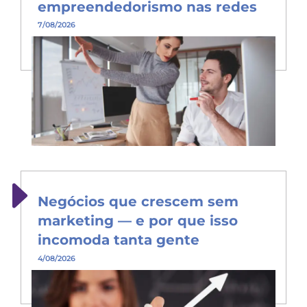
empreendedorismo nas redes
7/08/2026
Negócios que crescem sem
marketing — e por que isso
incomoda tanta gente
4/08/2026