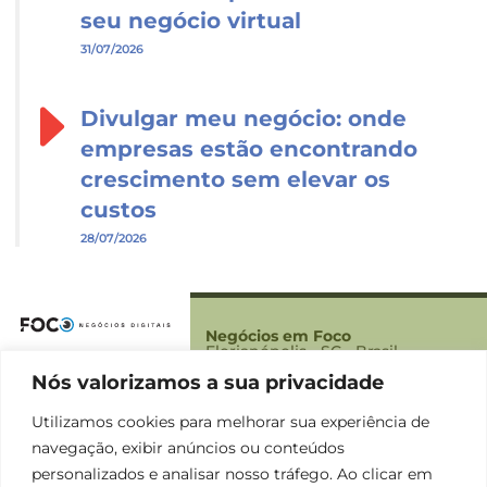
seu negócio virtual
31/07/2026
Divulgar meu negócio: onde
empresas estão encontrando
crescimento sem elevar os
custos
28/07/2026
Negócios em Foco
Florianópolis - SC - Brasil
Nós valorizamos a sua privacidade
Foco
Sobre Nós
Utilizamos cookies para melhorar sua experiência de
Contato
navegação, exibir anúncios ou conteúdos
Termos
personalizados e analisar nosso tráfego. Ao clicar em