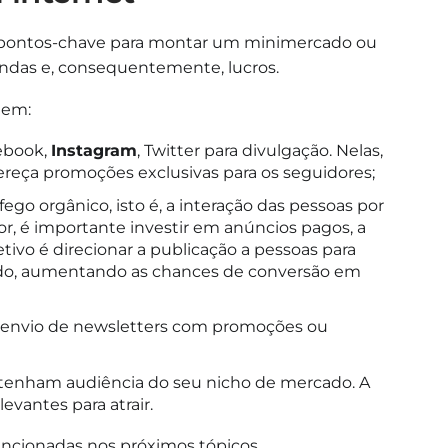
s pontos-chave para montar um minimercado ou
endas e, consequentemente, lucros.
uem:
cebook,
Instagram
, Twitter para divulgação. Nelas,
reça promoções exclusivas para os seguidores;
ego orgânico, isto é, a interação das pessoas por
or, é importante investir em anúncios pagos, a
ivo é direcionar a publicação a pessoas para
ado, aumentando as chances de conversão em
s e envio de newsletters com promoções ou
ue tenham audiência do seu nicho de mercado. A
evantes para atrair.
encionadas nos próximos tópicos.