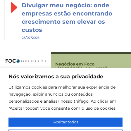
Divulgar meu negócio: onde
empresas estão encontrando
crescimento sem elevar os
custos
28/07/2026
Negócios em Foco
Florianópolis - SC - Brasil
Nós valorizamos a sua privacidade
Foco
Sobre Nós
Utilizamos cookies para melhorar sua experiência de
Contato
navegação, exibir anúncios ou conteúdos
Termos
personalizados e analisar nosso tráfego. Ao clicar em
Política de Privacidade
"Aceitar todos", você consente com o uso de cookies.
Termos e condições
Aceitar todos
Negócios em Foco | Copyright © 2025 |