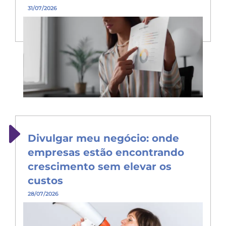
31/07/2026
Divulgar meu negócio: onde
empresas estão encontrando
crescimento sem elevar os
custos
28/07/2026