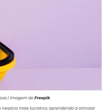
peza | Imagem de
Freepik
 negócio mais lucrativo, aprendendo a otimizar